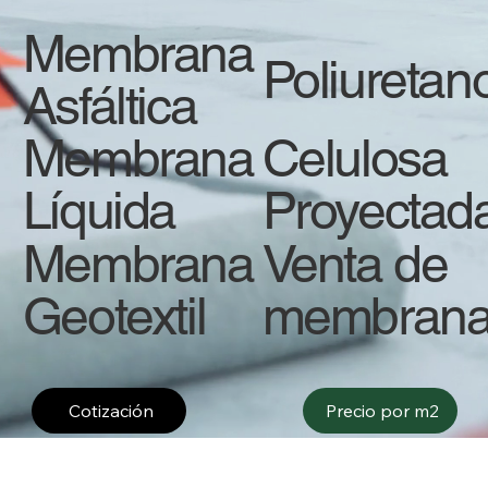
Membrana
Poliuretan
Asfáltica
Membrana
Celulosa
Líquida
Proyectad
Membrana
Venta de
Geotextil
membran
Precio por m2
Cotización