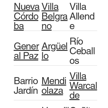
Nueva
Villa
Villa
Córdo
Belgra
Allend
ba
no
e
Río
Gener
Argüel
Ceball
al Paz
lo
os
Villa
Barrio
Mendi
Warcal
Jardín
olaza
de