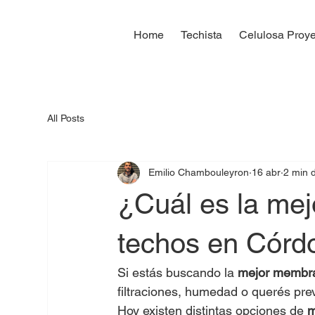
Home
Techista
Celulosa Proy
All Posts
Emilio Chambouleyron
16 abr
2 min d
¿Cuál es la mej
techos en Córd
Si estás buscando la 
mejor membra
filtraciones, humedad o querés pr
Hoy existen distintas opciones de 
m