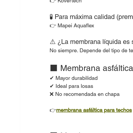
👉 Kovertech
🧪 Para máxima calidad (pre
👉 Mapei Aquaflex
⚠️ ¿La membrana líquida es 
No siempre. Depende del tipo de t
⬛ Membrana asfáltic
✔ Mayor durabilidad
✔ Ideal para losas
❌ No recomendada en chapa
👉
membrana asfáltica para techos