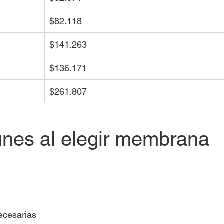
$82.118
$141.263
$136.171
$261.807
nes al elegir membrana 
ecesarias