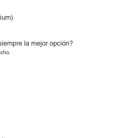
mium)
siempre la mejor opción?
echo.
a