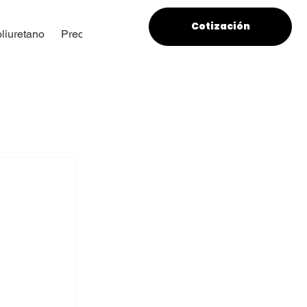
Cotización
liuretano
Precios
 