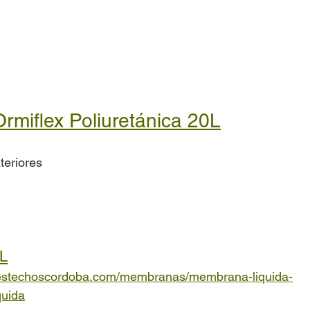
rmiflex Poliuretánica 20L
teriores
0L
estechoscordoba.com/membranas/membrana-liquida-
quida