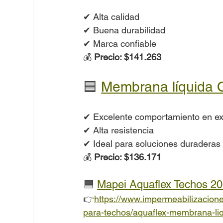
✔ Alta calidad
✔ Buena durabilidad
✔ Marca confiable
💰 
Precio: $141.263
🟦 
Membrana líquida O
✔ Excelente comportamiento en ex
✔ Alta resistencia
✔ Ideal para soluciones duraderas
💰 
Precio: $136.171
🟦 
Mapei Aquaflex Techos 2
👉
https://
www.impermeabilizacion
para-techos/aquaflex-membrana-li