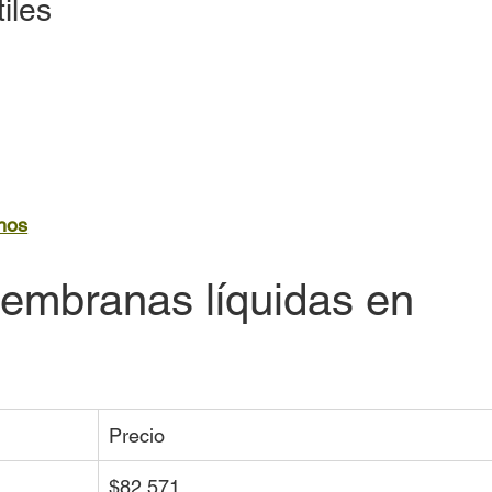
iles
hos
embranas líquidas en 
Precio
$82.571