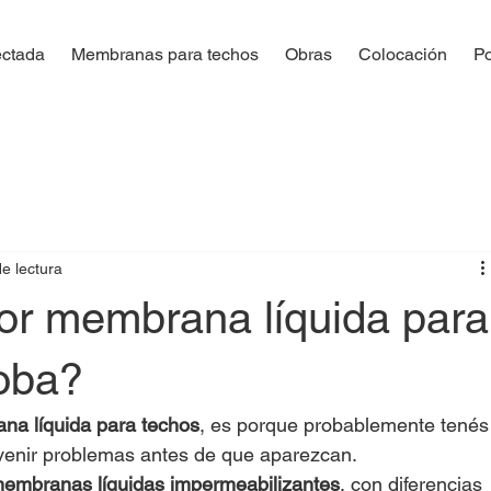
ectada
Membranas para techos
Obras
Colocación
Po
e lectura
or membrana líquida para
oba?
na líquida para techos
, es porque probablemente tenés
evenir problemas antes de que aparezcan.
embranas líquidas impermeabilizantes
, con diferencias 