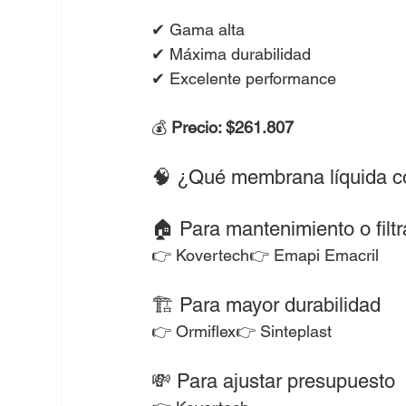
✔ Gama alta
✔ Máxima durabilidad
✔ Excelente performance
💰 
Precio: $261.807
🧠 ¿Qué membrana líquida c
🏠 Para mantenimiento o filt
👉 Kovertech👉 Emapi Emacril
🏗️ Para mayor durabilidad
👉 Ormiflex👉 Sinteplast
💸 Para ajustar presupuesto